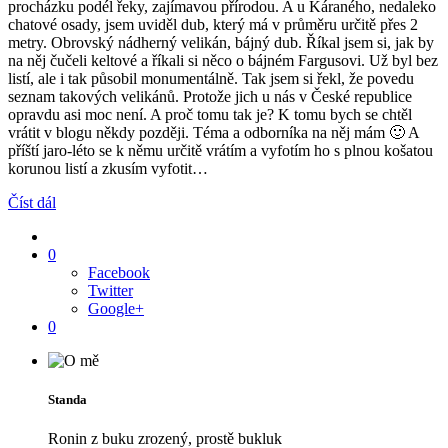
procházku podél řeky, zajímavou přírodou. A u Káraného, nedaleko
chatové osady, jsem uviděl dub, který má v průměru určitě přes 2
metry. Obrovský nádherný velikán, bájný dub. Říkal jsem si, jak by
na něj čučeli keltové a říkali si něco o bájném Fargusovi. Už byl bez
listí, ale i tak působil monumentálně. Tak jsem si řekl, že povedu
seznam takových velikánů. Protože jich u nás v České republice
opravdu asi moc není. A proč tomu tak je? K tomu bych se chtěl
vrátit v blogu někdy později. Téma a odborníka na něj mám 🙂 A
příští jaro-léto se k němu určitě vrátím a vyfotím ho s plnou košatou
korunou listí a zkusím vyfotit…
Číst dál
0
Facebook
Twitter
Google+
0
Standa
Ronin z buku zrozený, prostě bukluk