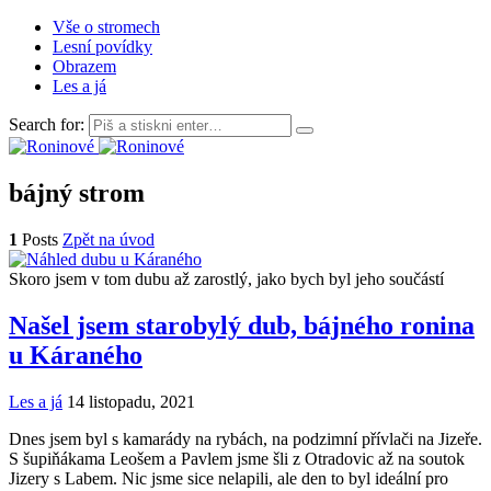
Vše o stromech
Lesní povídky
Obrazem
Les a já
Search for:
bájný strom
1
Posts
Zpět na úvod
Skoro jsem v tom dubu až zarostlý, jako bych byl jeho součástí
Našel jsem starobylý dub, bájného ronina
u Káraného
Les a já
14 listopadu, 2021
Dnes jsem byl s kamarády na rybách, na podzimní přívlači na Jizeře.
S šupiňákama Leošem a Pavlem jsme šli z Otradovic až na soutok
Jizery s Labem. Nic jsme sice nelapili, ale den to byl ideální pro