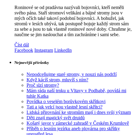
Roninové se od pradávna nazývali bojovníci, kteří neměli
svého pána. Staří stromoví velikáni a bájné stromy jsou v
mých očích také takoví podobní bojovníci. A bohužel, jak
stromů v lesích ubývá, tak postupně bojuje každý strom sám
za sebe a jsou to tak vlastně roninové nové doby. Chraňme je,
naučme se jim naslouchat a tím zachráníme i sami sebe.
Číst dál
Facebook
Instagram
LinkedIn
Nejnovější přírůstky
Nepodceňujme staré stromy, v nouzi nás podrží
Když kácíš strom, mluvíš s ním?
Proč slzí stromy?
Mám ráda naší trnku u Vltavy v Podbabě, povídá mi
tuhle Katka
Povídka o veselém borůvkovém skřítkovi
Tati a jak velcí jsou vlastně lesní skřítci?
Lidská přirovnání ke stromům mají i dnes svůj význam
Děti znají magický svět druidů
Košatý javor v zámecké zahradě v Českém Krumlově
Příběh o lesním jezírku aneb plovárna pro skřítky
uprostřed lesa