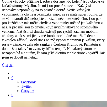
Co mě vždycky přitáhne k sobě a dostane „do kolen“ jsou obrovské
košaté stromy. Myslím, že mi jsou prostě souzení. Každý si
uchovává vzpomínky na to pěkné a dobré. Vedle krásných
vzpomínek na chvíle a okamžiky, např. že se máte super rodinu, že
se vám narodí dítě nebo jste dokázali něco neskutečného, jsou pak
pro každého z nás určité chvíle a vzpomínky určené jen každému z
nás. A pro mě jsou to chvíle, když uvidím takového stromového
velikána. Naštěstí už dneska existují pro rychlý záznam mobilní
telefony a tak se mi jich v mé fotobance hodně množí. Jeden z
takových zážitků, který dnes na mě vypadl z archivu je kaštan, který
roste v zámecké zahradě zámku v Českém Krumlově. Pamatuju si
do dneška takové to „vau, ty bláho ten je“. Na takový strom se
nezapomíná a doufám, že tam ještě dlouho tenhle drobek vydrží. Jak
jsem se dočetl na netu,…
Číst dál
0
Facebook
Twitter
Google+
0