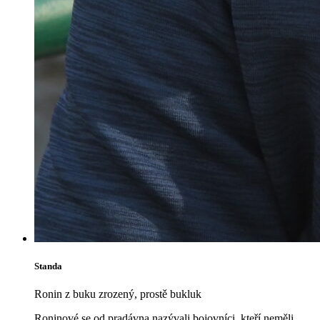
Standa
Ronin z buku zrozený, prostě bukluk
Roninové se od pradávna nazývali bojovníci, kteří neměli