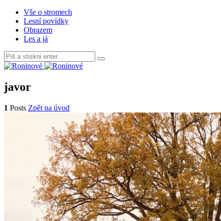
Vše o stromech
Lesní povídky
Obrazem
Les a já
Search
for:
javor
1
Posts
Zpět na úvod