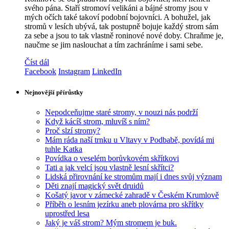
svého pána. Staří stromoví velikáni a bájné stromy jsou v
mých očích také takoví podobní bojovníci. A bohužel, jak
stromů v lesích ubývá, tak postupně bojuje každý strom sám
za sebe a jsou to tak vlastně roninové nové doby. Chraňme je,
naučme se jim naslouchat a tím zachráníme i sami sebe.
Číst dál
Facebook
Instagram
LinkedIn
Nejnovější přírůstky
Nepodceňujme staré stromy, v nouzi nás podrží
Když kácíš strom, mluvíš s ním?
Proč slzí stromy?
Mám ráda naší trnku u Vltavy v Podbabě, povídá mi
tuhle Katka
Povídka o veselém borůvkovém skřítkovi
Tati a jak velcí jsou vlastně lesní skřítci?
Lidská přirovnání ke stromům mají i dnes svůj význam
Děti znají magický svět druidů
Košatý javor v zámecké zahradě v Českém Krumlově
Příběh o lesním jezírku aneb plovárna pro skřítky
uprostřed lesa
Jaký je váš strom? Mým stromem je buk.