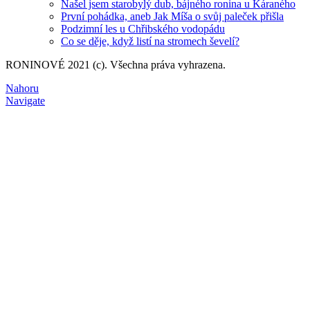
Našel jsem starobylý dub, bájného ronina u Káraného
První pohádka, aneb Jak Míša o svůj paleček přišla
Podzimní les u Chřibského vodopádu
Co se děje, když listí na stromech ševelí?
RONINOVÉ 2021 (c). Všechna práva vyhrazena.
Nahoru
Navigate