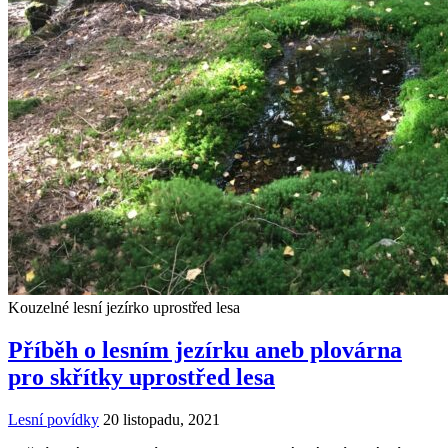
Kouzelné lesní jezírko uprostřed lesa
Příběh o lesním jezírku aneb plovárna
pro skřítky uprostřed lesa
Lesní povídky
20 listopadu, 2021