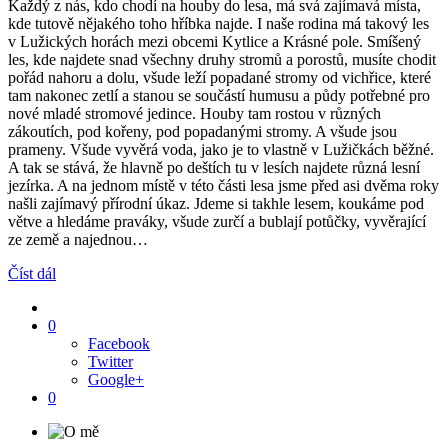
Každý z nás, kdo chodí na houby do lesa, má svá zajímavá místa,
kde tutově nějakého toho hříbka najde. I naše rodina má takový les
v Lužických horách mezi obcemi Kytlice a Krásné pole. Smíšený
les, kde najdete snad všechny druhy stromů a porostů, musíte chodit
pořád nahoru a dolu, všude leží popadané stromy od vichřice, které
tam nakonec zetlí a stanou se součástí humusu a půdy potřebné pro
nové mladé stromové jedince. Houby tam rostou v různých
zákoutích, pod kořeny, pod popadanými stromy. A všude jsou
prameny. Všude vyvěrá voda, jako je to vlastně v Lužičkách běžné.
A tak se stává, že hlavně po deštích tu v lesích najdete různá lesní
jezírka. A na jednom místě v této části lesa jsme před asi dvěma roky
našli zajímavý přírodní úkaz. Jdeme si takhle lesem, koukáme pod
větve a hledáme praváky, všude zurčí a bublají potůčky, vyvěrající
ze země a najednou…
Číst dál
0
Facebook
Twitter
Google+
0