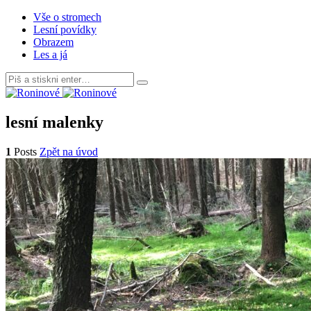
Vše o stromech
Lesní povídky
Obrazem
Les a já
Search
for:
lesní malenky
1
Posts
Zpět na úvod