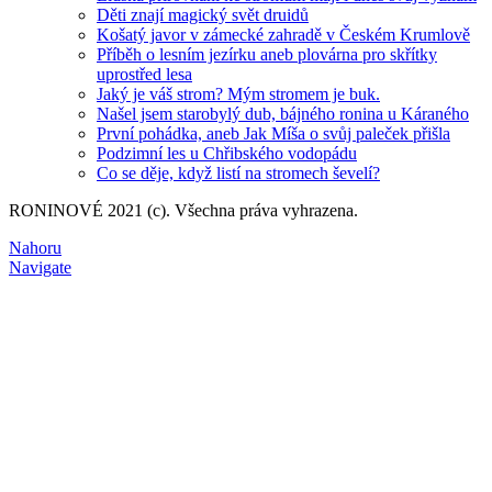
Děti znají magický svět druidů
Košatý javor v zámecké zahradě v Českém Krumlově
Příběh o lesním jezírku aneb plovárna pro skřítky
uprostřed lesa
Jaký je váš strom? Mým stromem je buk.
Našel jsem starobylý dub, bájného ronina u Káraného
První pohádka, aneb Jak Míša o svůj paleček přišla
Podzimní les u Chřibského vodopádu
Co se děje, když listí na stromech ševelí?
RONINOVÉ 2021 (c). Všechna práva vyhrazena.
Nahoru
Navigate