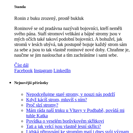
Standa
Ronin z buku zrozený, prostě bukluk
Roninové se od pradávna nazývali bojovníci, kteří neměli
svého pána. Staří stromoví velikáni a bájné stromy jsou v
mých očích také takoví podobní bojovníci. A bohužel, jak
stromů v lesích ubývá, tak postupně bojuje každý strom sám
za sebe a jsou to tak vlastně roninové nové doby. Chraňme je,
naučme se jim naslouchat a tím zachráníme i sami sebe.
Číst dál
Facebook
Instagram
LinkedIn
Nejnovější přírůstky
Nepodceňujme staré stromy, v nouzi nás podrží
Když kácíš strom, mluvíš s ním?
Proč slzí stromy?
Mám ráda naší trnku u Vltavy v Podbabě, povídá mi
tuhle Katka
Povídka o veselém borůvkovém skřítkovi
Tati a jak velcí jsou vlastně lesní skřítci?
Lidská přirovnání ke stromům mají i dnes svůj význam